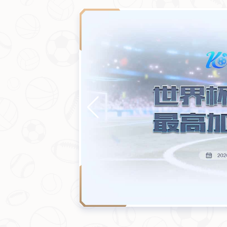
admin@livestream-hthsports.com
新疆维
网站首页
关于华体会
服务优势
团队