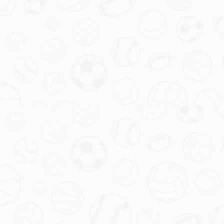
刻是2020-2021赛季，马竞再次捧起西甲奖杯，证明了他们
这些成就让“
ATM
”这一简称不仅仅是一个符号，更成为了一种
荣耀。
四、如何区分不同的ATM含义
M
这个缩写并非只有一种解读。除了指代
Atlético de Madrid
，它
域的自动取款机，或者其他运动项目的队伍。因此，在讨论时，
话题中提到
ATM
，那么十有八九是指马德里竞技；而如果是日常
是其他含义。为了避免歧义，建议结合具体场景来判断。
位新晋球迷，想要快速融入讨论，可以尝试记住一些常见的球队
“Madrid”通常指皇家马德里，“Barça”则指向巴塞罗那。这
入到足球圈的交流中。
相信你已经对“ATM是哪个球队的缩写”有了清晰的认识。这个小