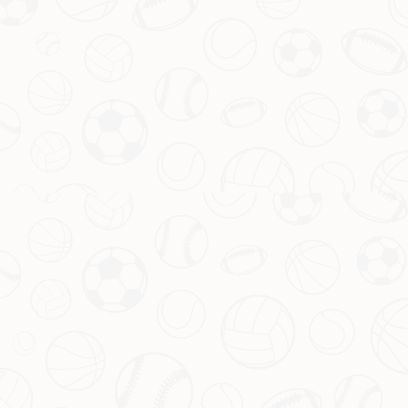
另一个值得一提的时
然具备顶尖竞争力。
需要注意的是，
AT
境中，比如金融领
要。如果是在足球
此外，如果你是一
ATM
代表马竞外，像
通过以上的探讨，