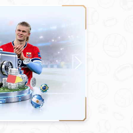
电话
立即咨询
0769-8555426