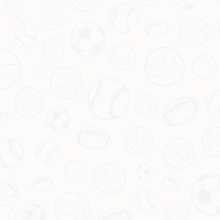
裁判？卢尼淡定：火
激烈，这点小动作不
算什么
门推荐：
皇冠体育官网APP下载-全站网页版登录入口- Crown Ti
身体对抗和激烈竞争从来都不
图赫尔治下拜仁
分享至：
，当明尼苏达森林狼队因某场
出，单场丢3球
触向联盟提交录像申诉时，这
广泛讨论。金州勇士队的凯
作为德甲的霸主，拜仁慕尼
采访时，却对此事表现得颇为
防平衡著称。然而，自从
——当失败者贬低你
雷霆蓄势抢七决战
与火箭队的比赛相比，这些所
来，球迷们却频频见证球队
还剥夺你的发言权
满满，亚历山大豪
根本不算什么。这番言论不仅
现。尤其是近期，图赫尔执
为何被践踏 在这个充满竞争
强度有了新的认识，也让我们
现了5次单场丢3球的尴尬
进入总决赛的最关键时刻，