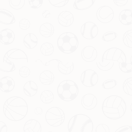
在强敌环伺的环境下依
象征——象征着不屈与
还可能出现在其他语
上下文显得尤为重
生活的对话，则可能
昵称。比如，除了
些小知识能让你更快地融
小的字母组合背后，