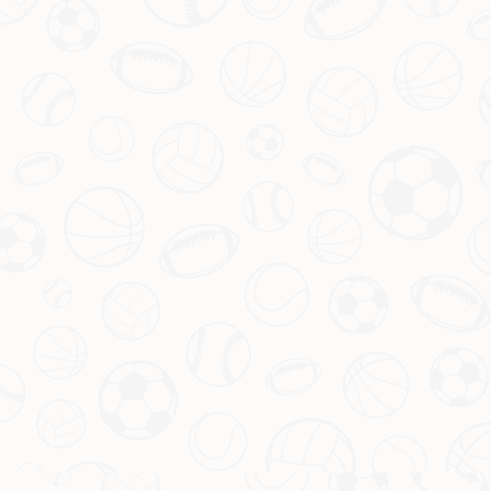
不仅是一支豪门球