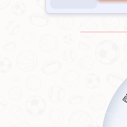
在足球的世界里，
的缩写”时，是否
域的知识盲区，解
对于许多足球爱好
门球队——
Atlético
与皇家马德里并称
值得一提的是，马
顽强的防守著称
ATM
，球迷