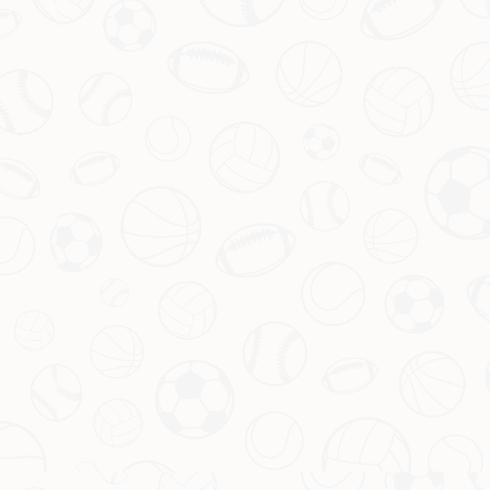
队的历史，更是无数球迷情感寄托的地方。无论是球场上的拼搏
承，马德里竞技都以自己的方式书写着属于他们的传奇。