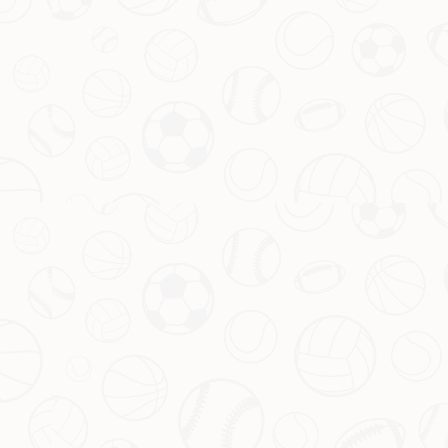
每个人都在为自己的梦想和生
赛场上的对抗尺度。今天，我
热门新闻
质疑：曾经固若金汤的防线
迎来属于他们的高光时刻。
而，当你辛勤付出后，却被一
风波背后的故事，以及卢尼为
将围绕拜仁防守问题展开分
即，"雷霆三少"选择自信
嘲热讽、恶意攻击来否定你的
此“轻描淡写”。
战术调教上的不足以及可
彰显了这支年轻球队背后的
驳的权利都被剥夺，这种无声
山大明确指出重返“舒适区
查看更多
查看更多
感到愤怒？今天，我们就来探
键，这不仅展现出核心领袖
的真相，揭露谁才是真正的
为本次冲冠增添了
思考如何面对这样的不公。
查看更多
查看更多
一篇
：辉煌瞬间回顾
下一篇