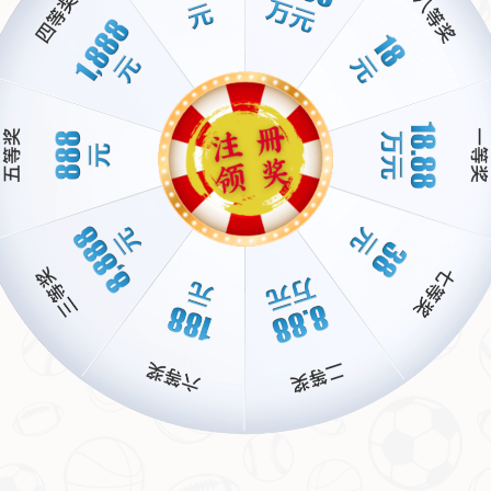
偶遇皮蓬：一次意义非凡的邂逅
在特训期间，杨瀚森意外遇到了NBA传奇人物斯科蒂·皮蓬。这位六
次总冠军得主、迈克尔·乔丹的黄金搭档，对杨瀚森的表现给予了高
度评价。据现场目击者透露，皮蓬对这位年轻的中国中锋展现出的
技术和态度印象深刻，甚至亲自指导了他一些内线技巧。这次
偶遇
皮蓬
不仅是一次珍贵的学习机会，也让外界对杨瀚森的未来充满遐
想。毕竟，能得到这样的篮球名宿指点，可不是每个年轻球员都能
拥有的经历。
为何被称下一个姚明？潜力与挑战并存
提到中国篮球，就不得不提姚明。作为首位以状元身份进入NBA的