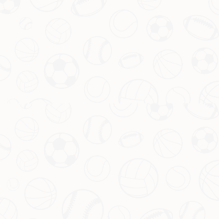
中国球员，姚明不仅是赛场上的巨人，更是文化交流的桥梁。如
今，杨瀚森被冠以“
下一个 Yao Ming
”的标签，既是对他潜力的认
可，也是一种无形的压力。从技术特点来看，杨瀚森拥有类似的身
高优势和柔和手感，但与前辈相比，他在对抗强度和国际舞台经验
上仍有差距。如何将特训成果转化为实战能力，将是他在未来几年
需要面对的最大挑战。
案例分析：从易建联到周琦 中国球员海外之路的启示
回顾近年来的中国篮球历史，不乏有天赋的球员尝试冲击更高舞
台。易建联曾在NBA站稳脚跟，他的成功离不开扎实的基本功和顽
强的斗志；而周琦则因身体对抗不足，在海外发展中遇到瓶颈。这
些案例都表明，像杨瀚森这样的年轻球员，想要真正成为“
下一位巨
星
”，需要在技术和心态上全面提升。此次赴美特训，正是他迈向国
际化的第一步，能否从中汲取经验，将直接影响他的职业轨迹。
结语前的展望：特训只是起点 未来值得期待