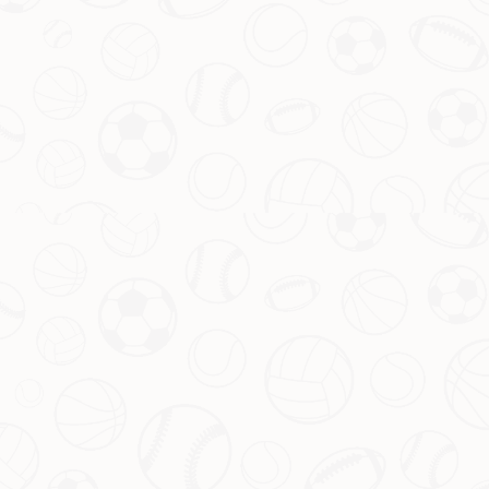
admin@livestream-hthsports.com
华体会体育（HTH Sports）通过官方网站及APP下载，提供全球热
门赛事的体育直播，实时推送最新...
栏目导航