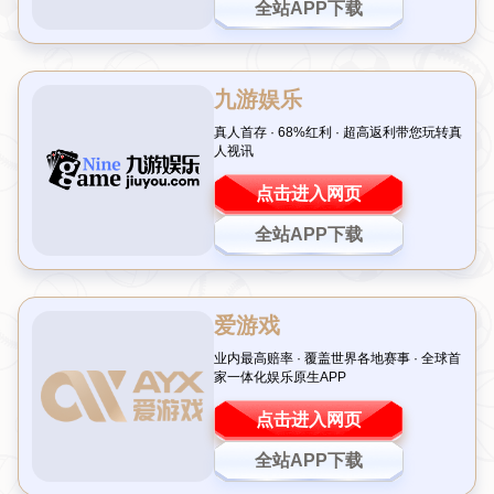
新闻资讯
西班牙国家队更新阵容，年轻化
战略全面推进
2026-04-19T01:02:27+08:00
在国际足坛，西班牙国家队一直以技术流和团队配合著称。然而，
随着老一代球员逐渐淡出赛场，如何在保持传统风格的同时注入新
鲜血液，成为球队管理层亟需解决的问题。近年来，西班牙国家队
启动了全面的年轻化战略，通过大胆启用新人、调整战术体系，为
未来的大赛奠定基础。本文将围绕
西班牙国家队阵容更新
和
年轻化
战略
展开探讨，剖析这一转型背后的逻辑与成效。