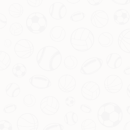
能力已经接近世界
他能够逆转局面
同时，这场胜利也离
率著称，而赵心 T
游戏
西班牙球
首次
引言：西班牙足
历史长河中，欧
决和令人难忘的
维尼修斯
赛却创造了一项
巴尔韦德
西班牙的球员同