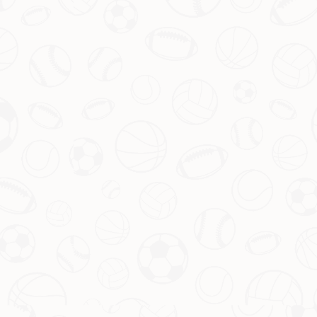
煌
，他的远台准度和围球