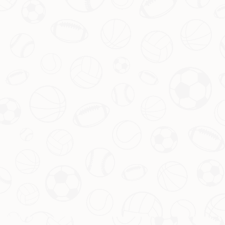
如果要总结赵心 T