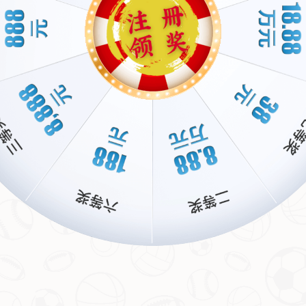
弱优势，将“火箭”送出局。这一刻，他用实力证明了自己是当之无
关键战役解析：如何逆风翻
，赵心童的表现值得细细品味。比赛初期，奥沙利文的经验优势
度陷入被动。然而，赵心童并没有因此乱了阵脚。他通过调整节
是在中局阶段，他连续打出几杆高质量的单杆破百，直接将比分
的冷静，正是他被冠以
大场面先生
称号的原因之一。
是决胜局的表现。当时双方战至9-9，气氛紧张到几乎凝固。面
一条大胆的进攻路线，一击制胜。这一杆不仅终结了比赛，也打
员所言：“这是赵心 childhood 的成人礼，他在最需要证明自
崛起：赵心 childhood 的
凡