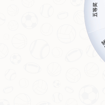
终以10-9的微
这场比赛堪称经典
和防守让赵心童一
的进攻感觉。尤其
更令人印象深刻的
险，赵心童选择了
“魔咒”。正如评论
中国力量