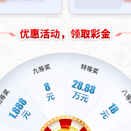
2025-10-01T01:00:17+08:00
言：历史性突破点燃斯诺克
，有些瞬间注定被载入史册。2021年英国锦标赛，年轻的中国选
战胜了传奇球星“火箭”罗尼·奥沙利文。这不仅是他个人职业生涯
克的新生力量。今天，我们就来聊聊这位被誉为
大场面先生
的赵
刻爆发，完成对奥沙利文的逆袭。
胜绩到一鸣惊人：赵心童的蜕
诺克的希望之星，早年便展现出过人的天赋。然而，在与顶尖选
利文时，他总是显得有些力不从心。此前多次交手，赵心童从未在
赛冠军。压力、经验不足、技术细节上的差距，都曾是横亘在他
021年的英国锦标赛上，赵心童展现出了令人瞩目的成长。他不仅
现了质的飞跃。面对
罗尼·奥沙利文
这样的传奇人物，他没有退缩