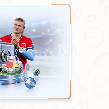
电话
立即咨询
0769-8555426