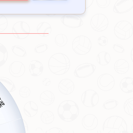
热潮
手赵心童以一场惊心
的里程碑，也让全世
心童，如何在关键时
变之路
手的交锋中，尤其是
正式比赛中战胜过这
面前的高墙。
在技术上更加稳定，
，反而越战越勇，最