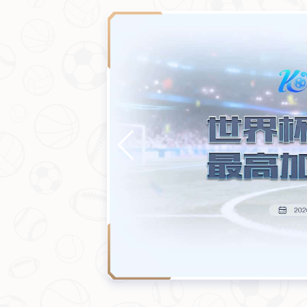
admin@livestream-hthsports.com
新疆维
网站首页
关于华体会
服务优势
团队