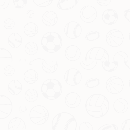
于赵心Tong个人，更是中国斯诺克的一次集体荣耀。近年来，中
赵心Tong的突破无疑为这一趋势增添了浓墨重彩的一笔。他的成
足够的努力和信念，即使面对再强大的对手，也有机会创造奇迹
点燃了国内观众对
斯诺克世锦赛
的关注热情。作为一项小众运动
，而赵心Tong的精彩表现无疑会激励更多年轻人拿起球杆，加入
略的运动中来。