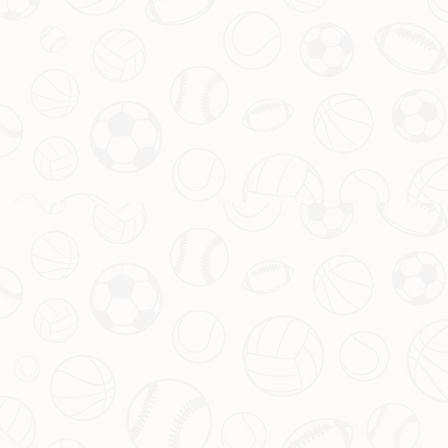
仅是对西班牙足
在足球世界中，
界球迷为之惊叹
演。而当皇家马
历史？他们的表
时，更是无数球
一起走进这场
言称，在这场备
贝林厄姆将被安
阵容之内参与竞
您详细解析
【亚冠】申花客