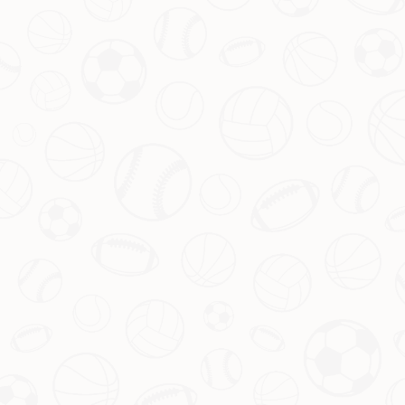
作为现代足球管理层的翘楚，马克斯·埃贝尔早已在全球
专访张永海之子：父亲传授后卫痛点
热门新闻
第一！他的表现不仅让球迷大呼过瘾，也让人开始重新
范围内享有盛名。他如何带领俱乐部成功运作、推动球
进攻秘诀！
审视这位“装死”的隐藏高手。今天，我们就来聊聊这场
员流动，一直是业界关注的焦点。近日，有德国媒体报
比赛的亮点，以及这位球员背后的故事。
在足球的世界里，父子传承的故事总是令人动容。今
道称，“埃贝尔回到欧洲是为了通过面对面的方式进行关
天，我们有幸采访了前国脚张永海的儿子张小海（化
键转会谈判”，这则消息再度引发讨论。本篇文章将围绕
法布雷加斯率科莫四连胜，荣膺意甲4
查看更多
名），这位年轻球员不仅继承了父亲的足球基因，更在
这一主题展开分析，以揭秘其转会布局背后的策略和亮
月最佳教练
父亲的言传身教下，逐渐在球场上崭露头角。当被问及
点。
在足球世界里，成功的背后往往离不开一位卓越的领导
父亲对他的最大影响时，张小海笑着说：“老爸总教我，
查看更多
者。2023年4月，科莫足球俱乐部在意甲联赛中取得了
踢球要往后卫最难受的地方踢！”这句话背后，既有实战
令人瞩目的成绩，四战全胜的战绩不仅让球队士气大
技巧，也有深刻的足球智慧。接下来，让我们一起走进
振，也让主教练法布雷加斯（Cesc Fàbregas）成为焦
这段父子情深与球场故事。
点人物。他凭借出色的战术布置和临场指挥，荣膺意甲4
查看更多
月最佳主帅称号。这一成就不仅是个人荣誉的体现，更
是团队协作与智慧的结晶。本文将带您走进法布雷加斯
的执教故事，探讨他是如何带领科莫走向辉煌的。
查看更多