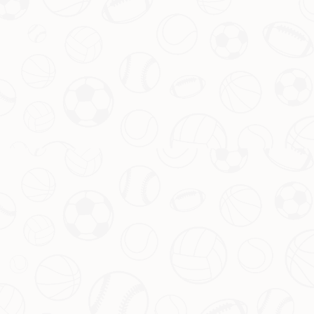
四、公众期待：公平与人性化的平衡点何在
不可否认的是，赵心童的故事引发了公众对于体育管理机制的新思
考。一方面，大家希望看到年轻运动员得到更多机会，尤其是像他
这样具备国际竞争力的选手；另一方面，规则的存在是为了维护整
个行业的秩序，如何在两者之间找到平衡，成为摆在中国台协面前
的一道难题。
此外，这次事件也提醒我们，运动员在追求成绩的同时，更应注重
职业操守，避免类似的违规行为。只有这样，才能真正赢得尊重，