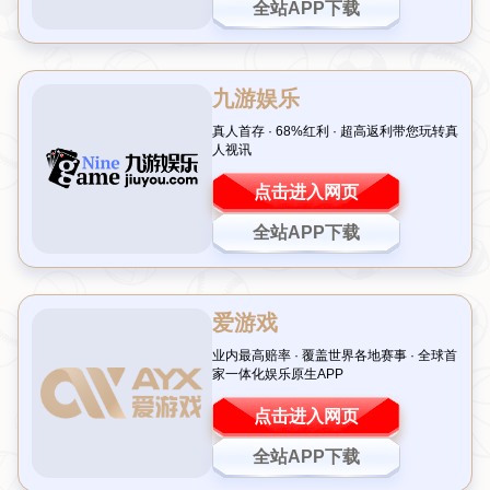
新闻资讯
赵心童夺冠引发国内禁令争议，
中国台协：处罚依据充分，暂不
评论
2025-08-25T01:01:07+08:00
引言：赵心童的辉煌与禁令争议的双重焦点
近日，中国斯诺克新星赵心童在国际赛场上勇夺冠军，引发了国内
球迷的热烈关注。然而，与此同时，关于他此前因涉嫌违规行为而
受到国内禁令的讨论也再次浮出水面。不少人好奇，赵心童的这次
夺冠是否会对其禁令产生影响？中国台协对此给出的回应是“无法回
答”，并强调处罚决定有据可依。这一事件不仅让人感慨天才球员的