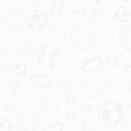
公司地址
新疆维吾尔自治区塔城地区额敏县额敏镇
电话
0769-8555426
邮箱
admin@livestream-hthsports.com