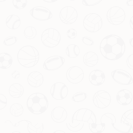
新闻资讯
联系我们
友情链接
友情链接
订阅
订阅