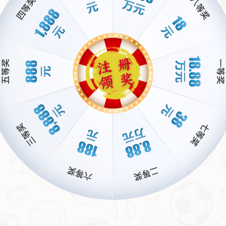
调。他特别提到，中场控制将是比赛的关键，而在前场则需要更具
侵略性的压迫。这种策略显然是基于首回合的教训得出的。据观
察，阿森纳近期训练中加强了快速反击的演练，这无疑是对对手防
线的一种针对性部署。
此外，阿尔特塔还强调了球员心态的重要性。他表示：“我们在精神
层面已经做好了准备，
每个人都渴望证明自己
。”这种积极的心态或
许正是阿森纳能够在逆境中翻盘的关键因素。以去年联赛逆袭为
例，阿森纳曾在落后曼城多分的情况下完成追赶，这离不开全队上
下不服输的精神。今晚，他们同样需要这样的斗志来面对强敌。
对今晚比赛充满信心的底气何在
谈到今晚的次回合较量，阿尔特塔的语气中透露出强烈的自信。他
相信，经过上一场的洗礼，球员们已经找到了节奏，尤其是年轻核
心如萨卡和马丁内利的状态逐渐复苏。更重要的是，主场作战的优
势不容忽视。酋长球场的氛围向来是阿森纳的一大助力，球迷们的
呐喊往往能激发球员额外的战斗力。