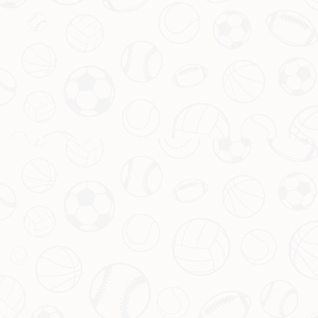
华体会体育（HTH Sports）通过官方网站及APP下载，提供全球热
门赛事的体育直播，实时推送最新...
栏目导航
网站首页