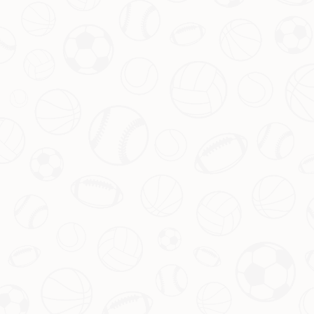
公司地址
新疆维吾尔自治区塔城地区额敏县额敏镇
电话
0769-8555426
邮箱
admin@livestream-hthsports.com